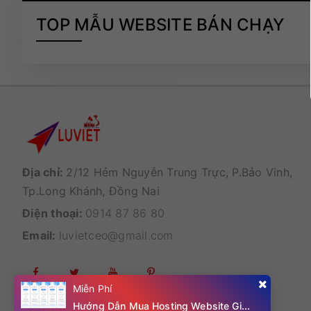
TOP MẪU WEBSITE BÁN CHẠY
Địa chỉ:
2/12 Hẻm Nguyễn Trung Trực, P.Bảo Vinh,
Tp.Long Khánh, Đồng Nai
Điện thoại:
0914 87 86 80
Email:
luvietceo@gmail.com
Miễn Phí
Hướng Dẫn Mua Hosting Website Giá Rẻ