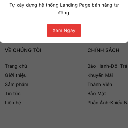
Tự xây dựng hệ thống Landing Page bán hàng tự
động.
Xem Ngay
VỀ CHÚNG TÔI
CHÍNH SÁCH
Trang chủ
Bảo Hành-Đổi Trả
Giới thiệu
Khuyến Mãi
Sảm phẩm
Thành Viên
Tin tức
Bảo Mật
Liên hệ
Phản Ánh-Khiếu N