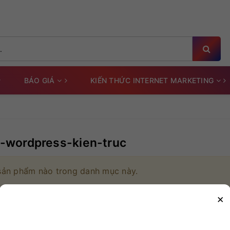
BÁO GIÁ
KIẾN THỨC INTERNET MARKETING
-wordpress-kien-truc
sản phẩm nào trong danh mục này.
×