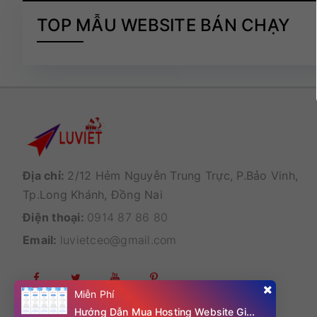
TOP MẪU WEBSITE BÁN CHẠY
Địa chỉ:
2/12 Hẻm Nguyễn Trung Trực, P.Bảo Vinh,
Tp.Long Khánh, Đồng Nai
Điện thoại:
0914 87 86 80
Email:
luvietceo@gmail.com
Miễn Phí
Hướng Dẫn Mua Hosting Website Giá Rẻ