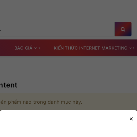
BÁO GIÁ
KIẾN THỨC INTERNET MARKETING
ntent
sản phẩm nào trong danh mục này.
×