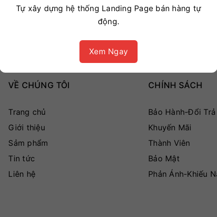
Tự xây dựng hệ thống Landing Page bán hàng tự
động.
Xem Ngay
VỀ CHÚNG TÔI
CHÍNH SÁCH
Trang chủ
Bảo Hành-Đổi Trả
Giới thiệu
Khuyến Mãi
Sảm phẩm
Thành Viên
Tin tức
Bảo Mật
Liên hệ
Phản Ánh-Khiếu N