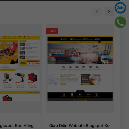
-74%
-74%
ogsspot Bán Hàng
Giao Diện Website Blogspot Xe
Mẫu