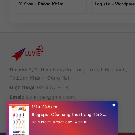
Y Khoa - Phòng Khám
Logistic - Wordpre
Địa chỉ:
2/12 Hẻm Nguyễn Trung Trực, P.Bảo Vinh,
Tp.Long Khánh, Đồng Nai
Điện thoại:
0914 87 86 80
Email:
luvietceo@gmail.com
Mẫu Website
Blogspot Cửa hàng thời trang Túi Xách-Vali Du Lịch
Đã được mua cách đây 14 phút