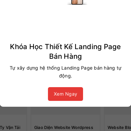
-74%
-74%
Khóa Học Thiết Kế Landing Page
Bán Hàng
Tự xây dựng hệ thống Landing Page bán hàng tự
động.
Xem Ngay
Ty Vận Tải
Giao Diện Website Wordpress
Website Bl