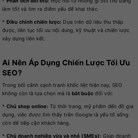
*
Phân tích đối thủ:
Học hỏi từ những gì đối thủ đang
làm tốt và tìm ra điểm yếu để khai thác.
*
Điều chỉnh chiến lược:
Dựa trên dữ liệu thu thập
được, liên tục tối ưu nội dung, kỹ thuật và chiến lược
xây dựng liên kết.
Ai Nên Áp Dụng Chiến Lược Tối Ưu
SEO?
Trong bối cảnh cạnh tranh khốc liệt hiện nay, SEO
không còn là lựa chọn mà là
bắt buộc
đối với:
*
Chủ shop online:
Từ thời trang, mỹ phẩm đến đồ gia
dụng, việc được tìm thấy trên Google là yếu tố sống
còn để tiếp cận khách hàng.
*
Chủ doanh nghiệp vừa và nhỏ (SMEs):
Giúp doanh