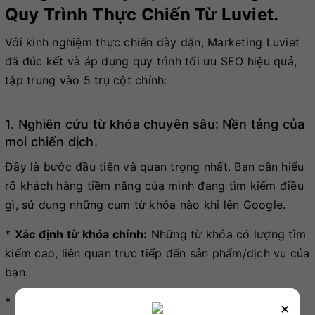
Quy Trình Thực Chiến Từ Luviet.
Với kinh nghiệm thực chiến dày dặn, Marketing Luviet
đã đúc kết và áp dụng quy trình tối ưu SEO hiệu quả,
tập trung vào 5 trụ cột chính:
1. Nghiên cứu từ khóa chuyên sâu: Nền tảng của
mọi chiến dịch.
Đây là bước đầu tiên và quan trọng nhất. Bạn cần hiểu
rõ khách hàng tiềm năng của mình đang tìm kiếm điều
gì, sử dụng những cụm từ khóa nào khi lên Google.
*
Xác định từ khóa chính:
Những từ khóa có lượng tìm
kiếm cao, liên quan trực tiếp đến sản phẩm/dịch vụ của
bạn.
*
Khai thác từ khóa dài (long-tail keywords):
Những
×