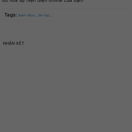
ưu hóa sự hiện diện online của bạn!
Tags:
kien-thuc ,
tin-tuc ,
NHẬN XÉT