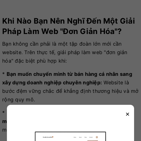
Khi Nào Bạn Nên Nghĩ Đến Một Giải
Pháp Làm Web "đơn Giản Hóa"?
Bạn không cần phải là một tập đoàn lớn mới cần
website. Trên thực tế, giải pháp làm web "đơn giản
hóa" đặc biệt phù hợp khi:
*
Bạn muốn chuyển mình từ bán hàng cá nhân sang
xây dựng doanh nghiệp chuyên nghiệp:
Website là
bước đệm vững chắc để khẳng định thương hiệu và mở
rộng quy mô.
×
*
Bạn đang phụ thuộc quá nhiều vào các nền tảng
mạng xã hội và lo lắng về rủi ro:
Đã đến lúc bạn cần
một "ngôi nhà" riêng an toàn và bền vững hơn.