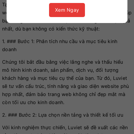
Tại Marketing Luviet, chúng tôi không chỉ cung cấp
Xem Ngay
website, mà còn cung cấp một giải pháp tổng thể, giúp
bạn từng bước sở hữu và vận hành trang web hiệu quả
nhất, dù bạn không có kiến thức kỹ thuật:
1. ### Bước 1: Phân tích nhu cầu và mục tiêu kinh
doanh
Chúng tôi bắt đầu bằng việc lắng nghe và thấu hiểu
mô hình kinh doanh, sản phẩm, dịch vụ, đối tượng
khách hàng và mục tiêu cụ thể của bạn. Từ đó, Luviet
sẽ tư vấn cấu trúc, tính năng và giao diện website phù
hợp nhất, đảm bảo trang web không chỉ đẹp mắt mà
còn tối ưu cho kinh doanh.
2. ### Bước 2: Lựa chọn nền tảng và thiết kế tối ưu
Với kinh nghiệm thực chiến, Luviet sẽ đề xuất các nền