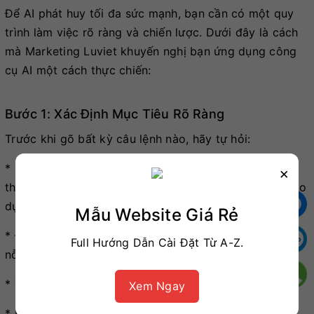
Để AI phát huy tối đa sức mạnh, bạn cần có một quy
trình làm việc rõ ràng và chiến lược. Dưới đây là cách
mà Marketing Luviet khuyến nghị bạn ứng dụng công
cụ AI một cách thực chiến:
Bước 1: Xác Định Mục Tiêu Rõ Ràng
Trước khi gõ bất kỳ câu lệnh nào, hãy tự hỏi:
* Mục tiêu của nội dung này là gì? (Tăng nhận diện
×
thương hiệu, tạo khách hàng tiềm năng, bán hàng, giáo
dục khách hàng?)
Mẫu Website Giá Rẻ
* Đối tượng mục tiêu của tôi là ai? (Họ có đặc điểm gì,
Full Hướng Dẫn Cài Đặt Từ A-Z.
nỗi đau của họ là gì?)
* Thông điệp chính tôi muốn truyền tải là gì?
Xem Ngay
* Nội dung này sẽ được đăng tải ở đâu? (Website,