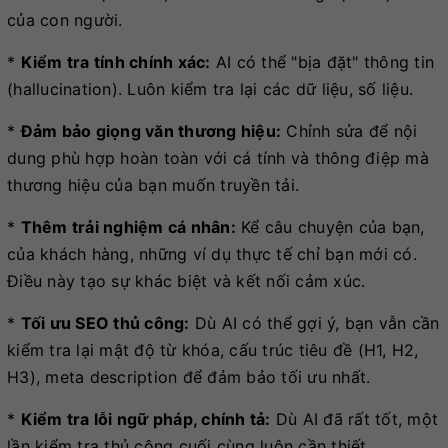
của con người.
*
Kiểm tra tính chính xác:
AI có thể "bịa đặt" thông tin
(hallucination). Luôn kiểm tra lại các dữ liệu, số liệu.
*
Đảm bảo giọng văn thương hiệu:
Chỉnh sửa để nội
dung phù hợp hoàn toàn với cá tính và thông điệp mà
thương hiệu của bạn muốn truyền tải.
*
Thêm trải nghiệm cá nhân:
Kể câu chuyện của bạn,
của khách hàng, những ví dụ thực tế chỉ bạn mới có.
Điều này tạo sự khác biệt và kết nối cảm xúc.
*
Tối ưu SEO thủ công:
Dù AI có thể gợi ý, bạn vẫn cần
kiểm tra lại mật độ từ khóa, cấu trúc tiêu đề (H1, H2,
H3), meta description để đảm bảo tối ưu nhất.
*
Kiểm tra lỗi ngữ pháp, chính tả:
Dù AI đã rất tốt, một
lần kiểm tra thủ công cuối cùng luôn cần thiết.