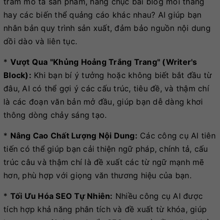
trăm mô tả sản phẩm, hàng chục bài blog mỗi tháng
hay các biến thể quảng cáo khác nhau? AI giúp bạn
nhân bản quy trình sản xuất, đảm bảo nguồn nội dung
dồi dào và liên tục.
*
Vượt Qua "Khủng Hoảng Trắng Trang" (Writer's
Block):
Khi bạn bí ý tưởng hoặc không biết bắt đầu từ
đâu, AI có thể gợi ý các cấu trúc, tiêu đề, và thậm chí
là các đoạn văn bản mở đầu, giúp bạn dễ dàng khơi
thông dòng chảy sáng tạo.
*
Nâng Cao Chất Lượng Nội Dung:
Các công cụ AI tiên
tiến có thể giúp bạn cải thiện ngữ pháp, chính tả, cấu
trúc câu và thậm chí là đề xuất các từ ngữ mạnh mẽ
hơn, phù hợp với giọng văn thương hiệu của bạn.
*
Tối Ưu Hóa SEO Tự Nhiên:
Nhiều công cụ AI được
tích hợp khả năng phân tích và đề xuất từ khóa, giúp