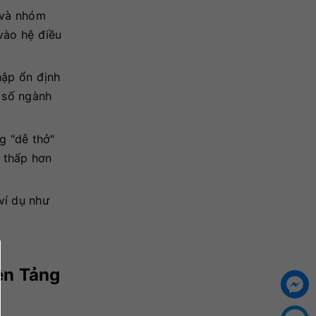
 và nhóm
vào hệ điều
hập ổn định
 số ngành
g "dễ thở"
í thấp hơn
ví dụ như
Nền Tảng