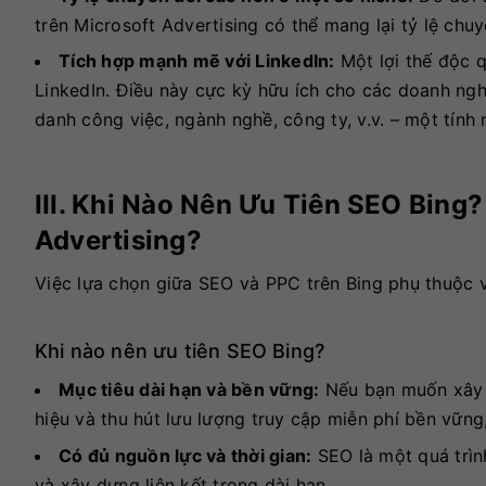
trên Microsoft Advertising có thể mang lại tỷ lệ ch
Tích hợp mạnh mẽ với LinkedIn:
Một lợi thế độc q
LinkedIn. Điều này cực kỳ hữu ích cho các doanh ng
danh công việc, ngành nghề, công ty, v.v. – một tín
III. Khi Nào Nên Ưu Tiên SEO Bing
Advertising?
Việc lựa chọn giữa SEO và PPC trên Bing phụ thuộc v
Khi nào nên ưu tiên SEO Bing?
Mục tiêu dài hạn và bền vững:
Nếu bạn muốn xây d
hiệu và thu hút lưu lượng truy cập miễn phí bền vững
Có đủ nguồn lực và thời gian:
SEO là một quá trình
và xây dựng liên kết trong dài hạn.