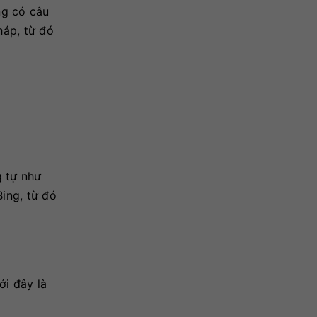
ng có câu
háp, từ đó
g tự như
Bing, từ đó
ới đây là