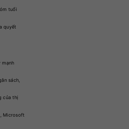
óm tuổi
a quyết
y mạnh
gân sách,
 của thị
, Microsoft