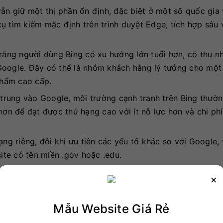
ẫn giữ một thị phần ổn định, đặc biệt ở một số quốc gia
ụ tìm kiếm mặc định trên trình duyệt Edge, tích hợp sâu 
rằng người dùng Bing có xu hướng lớn tuổi hơn, có thu n
Google. Đây có thể là nhóm khách hàng lý tưởng cho một
phẩm cao cấp.
p trung vào Google, môi trường cạnh tranh trên Bing thườn
hơn để đạt được thứ hạng cao với ít nỗ lực hơn và chi ph
g riêng, đôi khi ưu tiên các yếu tố khác so với Google, 
site có tên miền .gov hoặc .edu.
×
s) Là Gì? Tại Sao Nên Chạy Ads Trên 
Mẫu Website Giá Rẻ