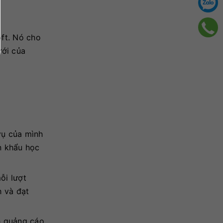
oft. Nó cho
ưới của
vụ của mình
n khẩu học
ỗi lượt
h và đạt
h quảng cáo