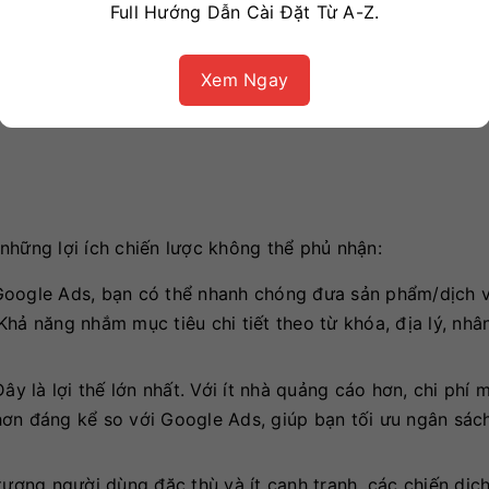
Full Hướng Dẫn Cài Đặt Từ A-Z.
Xem Ngay
 tảng quảng cáo trả phí (PPC – Pay Per Click) của Micros
, Yahoo, AOL và các trang web đối tác khác trong mạng l
những lợi ích chiến lược không thể phủ nhận:
oogle Ads, bạn có thể nhanh chóng đưa sản phẩm/dịch 
hả năng nhắm mục tiêu chi tiết theo từ khóa, địa lý, nhâ
ây là lợi thế lớn nhất. Với ít nhà quảng cáo hơn, chi phí m
hơn đáng kể so với Google Ads, giúp bạn tối ưu ngân sác
ượng người dùng đặc thù và ít cạnh tranh, các chiến dịc