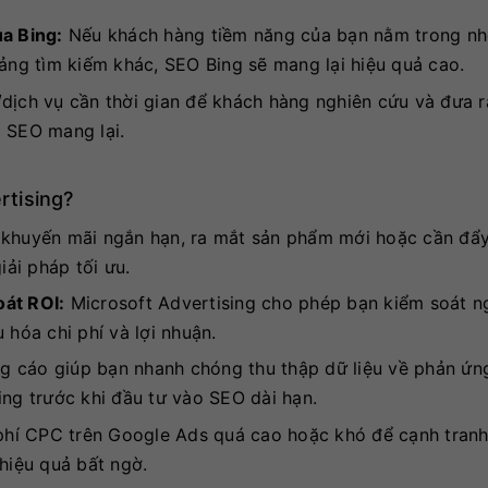
a Bing:
Nếu khách hàng tiềm năng của bạn nằm trong nh
tảng tìm kiếm khác, SEO Bing sẽ mang lại hiệu quả cao.
ịch vụ cần thời gian để khách hàng nghiên cứu và đưa r
g SEO mang lại.
rtising?
 khuyến mãi ngắn hạn, ra mắt sản phẩm mới hoặc cần đẩ
iải pháp tối ưu.
át ROI:
Microsoft Advertising cho phép bạn kiểm soát n
u hóa chi phí và lợi nhuận.
 cáo giúp bạn nhanh chóng thu thập dữ liệu về phản ứng
ing trước khi đầu tư vào SEO dài hạn.
hí CPC trên Google Ads quá cao hoặc khó để cạnh tranh
hiệu quả bất ngờ.