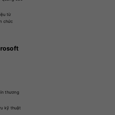
iệu từ
ên chức
rosoft
ín thương
ưu kỹ thuật