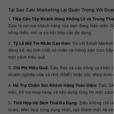
Tại Sao Zalo Marketing Lại Quan Trọng Với Doa
1.
Tiếp Cận Tệp Khách Hàng Khổng Lồ và Trung Thà
Zalo là nơi mà khách hàng của bạn đang hiện diện. Đặ
nông thôn, mở ra cơ hội tiếp cận đa dạng.
2.
Tỷ Lệ Mở Tin Nhắn Cao Hơn:
So với Email Marketi
đáng kể, do tính chất cá nhân và thông báo trực ti
một cách hiệu quả.
3.
Chi Phí Hiệu Quả:
Zalo Ads và các công cụ khác củ
doanh nghiệp vừa và nhỏ (SME) hoặc các shop kinh 
4.
Hỗ Trợ Chăm Sóc Khách Hàng Toàn Diện:
Zalo OA 
mắc, hỗ trợ mua hàng và xây dựng lòng tin một cách
5.
Tích Hợp Hệ Sinh Thái Đa Dạng:
Zalo không chỉ là
toán), Mini App (ứng dụng nhỏ), tạo thành một hệ sin