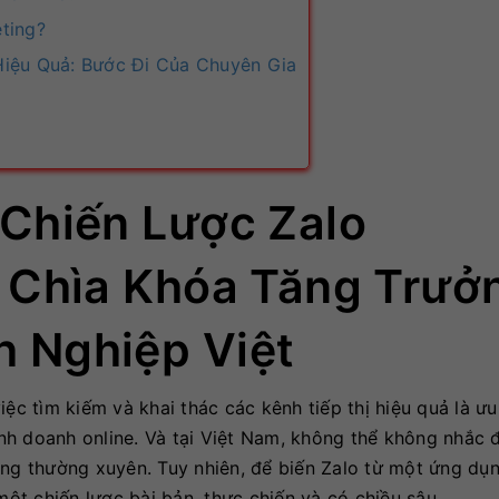
ting?
Hiệu Quả: Bước Đi Của Chuyên Gia
 Chiến Lược Zalo
: Chìa Khóa Tăng Trưở
 Nghiệp Việt
ệc tìm kiếm và khai thác các kênh tiếp thị hiệu quả là ưu
h doanh online. Và tại Việt Nam, không thể không nhắc 
ùng thường xuyên. Tuy nhiên, để biến Zalo từ một ứng dụn
t chiến lược bài bản, thực chiến và có chiều sâu.