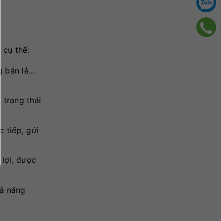
 cụ thể:
bán lẻ...
 trạng thái
 tiếp, gửi
lợi, được
hả năng