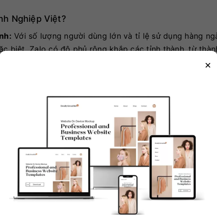
nh Nghiệp Việt?
nh:
Với số lượng người dùng lớn và tỉ lệ sử dụng hàng ng
c biệt, Zalo có độ phủ rộng khắp các tỉnh thành, từ thàn
×
ng hay SMS truyền thống, tin nhắn Zalo thường có tỷ lệ 
ếp. Điều này đảm bảo thông điệp của bạn đến được với ng
a Zalo thường có chi phí cạnh tranh, đặc biệt phù hợp v
doanh online có ngân sách hạn chế.
cho phép doanh nghiệp tương tác 1:1 với khách hàng, gi
 nhanh chóng, cá nhân hóa.
 nhắn tin, mà còn tích hợp Zalo Shop (bán hàng), Zalo Pa
h thái khép kín hỗ trợ tối đa cho trải nghiệm mua sắm và 