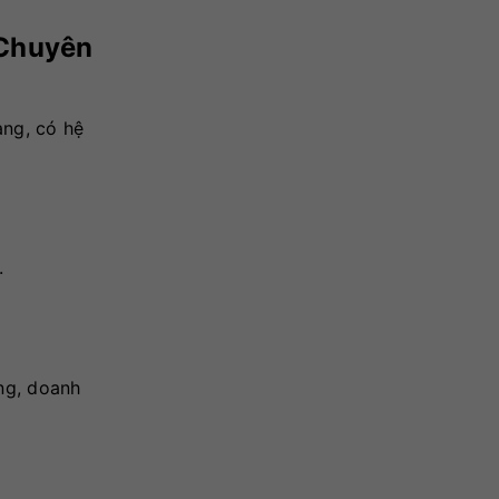
 Chuyên
àng, có hệ
.
ng, doanh