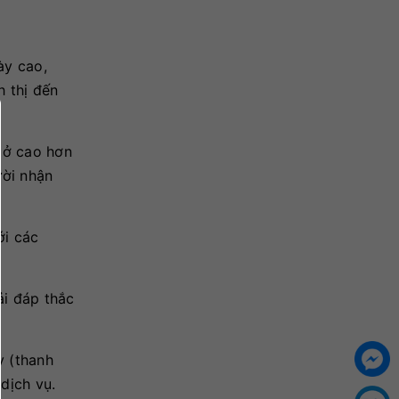
ày cao,
h thị đến
mở cao hơn
ười nhận
ới các
ải đáp thắc
y (thanh
dịch vụ.