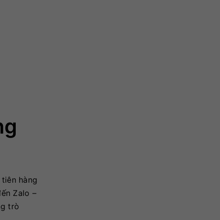
ng
 tiên hàng
đến Zalo –
g trò