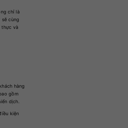
ng chỉ là
y sẽ cùng
 thực và
 khách hàng
 bao gồm
iến dịch.
điều kiện