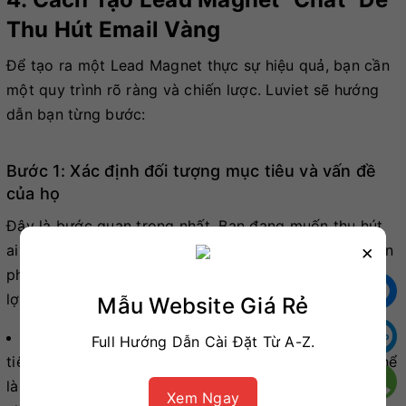
Thu Hút Email Vàng
Để tạo ra một Lead Magnet thực sự hiệu quả, bạn cần
một quy trình rõ ràng và chiến lược. Luviet sẽ hướng
dẫn bạn từng bước:
Bước 1: Xác định đối tượng mục tiêu và vấn đề
của họ
Đây là bước quan trọng nhất. Bạn đang muốn thu hút
×
ai? Họ đang gặp phải vấn đề gì? Lead Magnet của bạn
phải giải quyết một nỗi đau cụ thể hoặc mang lại một
lợi ích rõ ràng cho họ.
Mẫu Website Giá Rẻ
Ví dụ:
Nếu bạn bán đồ dùng trẻ em, đối tượng mục
Full Hướng Dẫn Cài Đặt Từ A-Z.
tiêu có thể là các bà mẹ bỉm sữa. Vấn đề của họ có thể
là "làm sao để bé ngủ ngon hơn" hoặc "cách chọn đồ
Xem Ngay