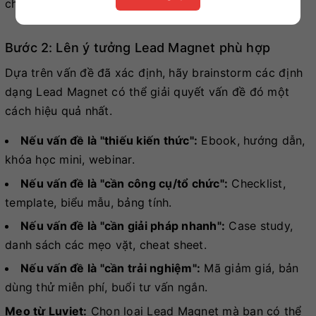
chơi an toàn cho bé".
Bước 2: Lên ý tưởng Lead Magnet phù hợp
Dựa trên vấn đề đã xác định, hãy brainstorm các định
dạng Lead Magnet có thể giải quyết vấn đề đó một
cách hiệu quả nhất.
Nếu vấn đề là "thiếu kiến thức":
Ebook, hướng dẫn,
khóa học mini, webinar.
Nếu vấn đề là "cần công cụ/tổ chức":
Checklist,
template, biểu mẫu, bảng tính.
Nếu vấn đề là "cần giải pháp nhanh":
Case study,
danh sách các mẹo vặt, cheat sheet.
Nếu vấn đề là "cần trải nghiệm":
Mã giảm giá, bản
dùng thử miễn phí, buổi tư vấn ngắn.
Mẹo từ Luviet:
Chọn loại Lead Magnet mà bạn có thể