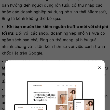
bạn hướng đến người dùng lớn tuổi, có thu nhập cao
hoặc các doanh nghiệp sử dụng hệ sinh thái Microsoft,
Bing là kênh không thể bỏ qua.
Khi bạn muốn tìm kiếm nguồn traffic mới với chi phí
tối ưu:
Đối với các shop, doanh nghiệp nhỏ và vừa có
ngân sách hạn chế, Bing có thể mang lại hiệu quả
nhanh chóng và ít tốn kém hơn so với việc cạnh tranh
khốc liệt trên Google.
Khi bạn kinh doanh trong thị trường ngách (Niche
×
Market):
Trong các thị trường ít cạnh tranh, việc tối ưu
Bing có thể giúp bạn nhanh chóng chiếm lĩnh vị trí dẫn
đầu và thu hút khách hàng tiềm năng.
Khi bạn muốn giảm thiểu rủi ro:
Không đặt tất cả
trứng vào một giỏ. Đa dạng hóa nguồn traffic giúp bạn
ứng phó tốt hơn với các thay đổi thuật toán của
Google.