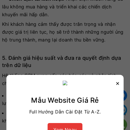
lâu không mua hàng và triển khai các chiến dịch
khuyến mãi hấp dẫn.
Khi khách hàng cảm thấy được trân trọng và nhận
được giá trị liên tục, họ sẽ trở thành những người ủng
hộ trung thành, mang lại doanh thu bền vững.
5. Đánh giá hiệu suất và đưa ra quyết định dựa
trên dữ liệu
Hệ thống CRM cung cấp các báo cáo và phân tích
×
chuyên sâu về:
Hiệu suất marketing:
Kênh nào mang lại lead chất
Mẫu Website Giá Rẻ
lượng nhất, ROI của chiến dịch.
Full Hướng Dẫn Cài Đặt Từ A-Z.
Hiệu suất bán hàng:
Doanh số theo từng sản phẩm,
khu vực, hiệu suất của từng nhân viên sales.
Xem Ngay