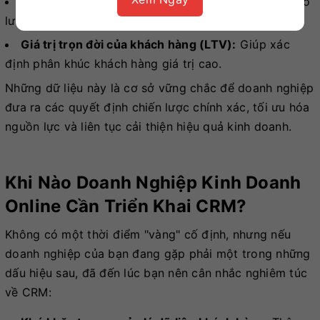
Mức độ hài lòng của khách hàng:
Tỷ lệ phản hồi, số
lượng khiếu nại, thời gian giải quyết.
Giá trị trọn đời của khách hàng (LTV):
Giúp xác
định phân khúc khách hàng giá trị cao.
Những dữ liệu này là cơ sở vững chắc để doanh nghiệp
đưa ra các quyết định chiến lược chính xác, tối ưu hóa
nguồn lực và liên tục cải thiện hiệu quả kinh doanh.
Khi Nào Doanh Nghiệp Kinh Doanh
Online Cần Triển Khai CRM?
Không có một thời điểm "vàng" cố định, nhưng nếu
doanh nghiệp của bạn đang gặp phải một trong những
dấu hiệu sau, đã đến lúc bạn nên cân nhắc nghiêm túc
về CRM: