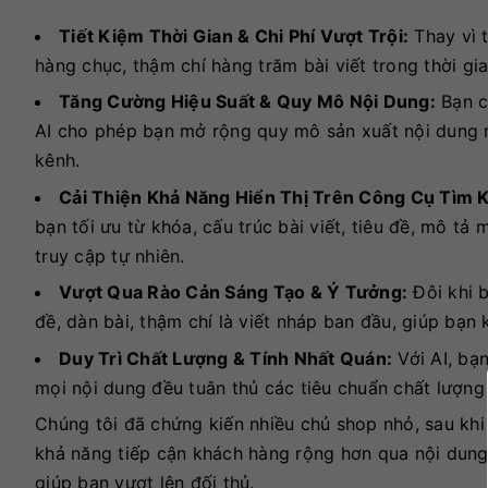
Tiết Kiệm Thời Gian & Chi Phí Vượt Trội:
Thay vì t
hàng chục, thậm chí hàng trăm bài viết trong thời gi
Tăng Cường Hiệu Suất & Quy Mô Nội Dung:
Bạn c
AI cho phép bạn mở rộng quy mô sản xuất nội dung 
kênh.
Cải Thiện Khả Năng Hiển Thị Trên Công Cụ Tìm 
bạn tối ưu từ khóa, cấu trúc bài viết, tiêu đề, mô t
truy cập tự nhiên.
Vượt Qua Rào Cản Sáng Tạo & Ý Tưởng:
Đôi khi b
đề, dàn bài, thậm chí là viết nháp ban đầu, giúp bạn
Duy Trì Chất Lượng & Tính Nhất Quán:
Với AI, bạn
mọi nội dung đều tuân thủ các tiêu chuẩn chất lượng
Chúng tôi đã chứng kiến nhiều chủ shop nhỏ, sau kh
khả năng tiếp cận khách hàng rộng hơn qua nội dung 
giúp bạn vượt lên đối thủ.