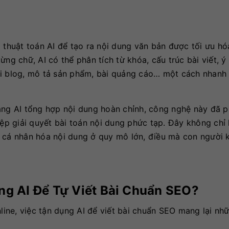
à thuật toán AI để tạo ra nội dung văn bản được tối ưu h
ng chữ, AI có thể phân tích từ khóa, cấu trúc bài viết, ý
ài blog, mô tả sản phẩm, bài quảng cáo… một cách nhanh
ảng AI tổng hợp nội dung hoàn chỉnh, công nghệ này đã ph
iệp giải quyết bài toán nội dung phức tạp. Đây không chỉ 
à cá nhân hóa nội dung ở quy mô lớn, điều mà con người 
g AI Để Tự Viết Bài Chuẩn SEO?
line, việc tận dụng AI để viết bài chuẩn SEO mang lại nhữ