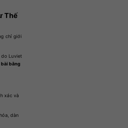
ư Thế
g chỉ giới
 do Luviet
 bài bằng
nh xác và
hóa, dàn