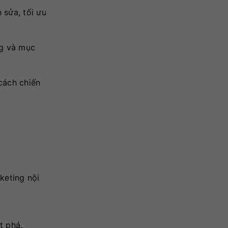
 sửa, tối ưu
ng và mục
cách chiến
keting nội
t phá.