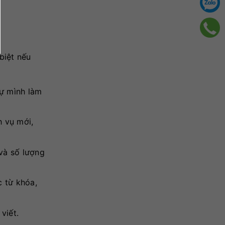
biệt nếu
tự mình làm
h vụ mới,
và số lượng
c từ khóa,
viết.