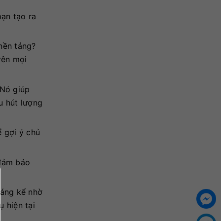
bạn tạo ra
nền tảng?
rên mọi
 Nó giúp
u hút lượng
ể gợi ý chủ
 đảm bảo
đáng kể nhờ
 hiện tại