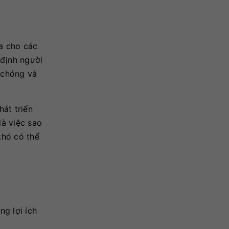
óa cho các
 định người
 chóng và
át triển
là việc sao
khó có thể
ng lợi ích