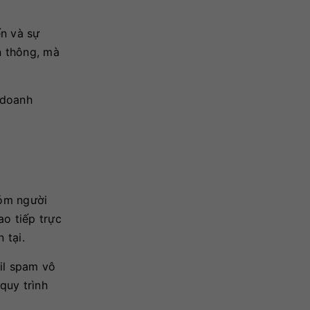
ến và sự
n thông, mà
 doanh
hóm người
ao tiếp trực
 tại.
il spam vô
quy trình