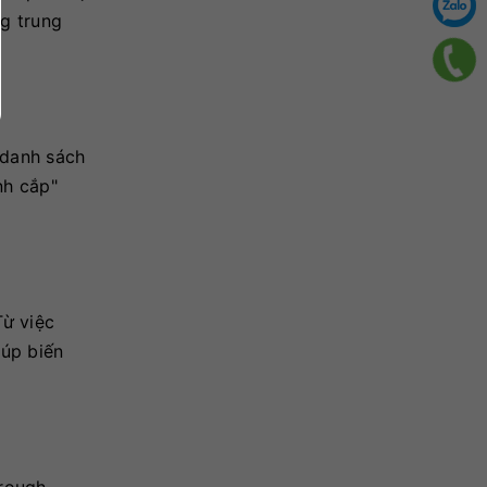
g trung
 danh sách
nh cắp"
Từ việc
iúp biến