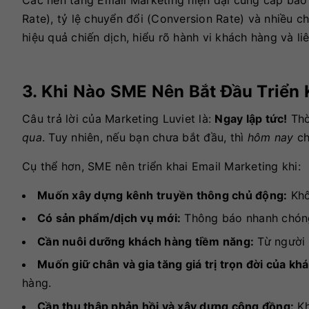
Các nền tảng Email Marketing hiện đại cung cấp báo c
Rate), tỷ lệ chuyển đổi (Conversion Rate) và nhiều c
hiệu quả chiến dịch, hiểu rõ hành vi khách hàng và li
3. Khi Nào SME Nên Bắt Đầu Triển 
Câu trả lời của Marketing Luviet là:
Ngay lập tức!
Thờ
qua
. Tuy nhiên, nếu bạn chưa bắt đầu, thì
hôm nay
ch
Cụ thể hơn, SME nên triển khai Email Marketing khi:
Muốn xây dựng kênh truyền thông chủ động:
Khô
Có sản phẩm/dịch vụ mới:
Thông báo nhanh chóng
Cần nuôi dưỡng khách hàng tiềm năng:
Từ người 
Muốn giữ chân và gia tăng giá trị trọn đời của kh
hàng.
Cần thu thập phản hồi và xây dựng cộng đồng:
Kh