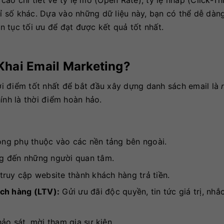
áo chi tiết về tỷ lệ mở (Open Rate), tỷ lệ nhấp (Click-T
hỉ số khác. Dựa vào những dữ liệu này, bạn có thể dễ dàn
ên tục tối ưu để đạt được kết quả tốt nhất.
Khai Email Marketing?
i điểm tốt nhất để bắt đầu xây dựng danh sách email là
ính là thời điểm hoàn hảo.
ng phụ thuộc vào các nền tảng bên ngoài.
 đến những người quan tâm.
truy cập website thành khách hàng trả tiền.
ách hàng (LTV):
Gửi ưu đãi độc quyền, tin tức giá trị, nh
ảo sát, mời tham gia sự kiện.