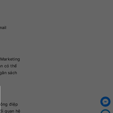
mail
 Marketing
ạn có thể
ngân sách
hông điệp
ối quan hệ