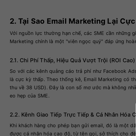
2. Tại Sao Email Marketing Lại C
Với nguồn lực thường hạn chế, các SME cần những giả
Marketing chính là một "viên ngọc quý" đáp ứng hoàn
2.1. Chi Phí Thấp, Hiệu Quả Vượt Trội (ROI Cao)
So với các kênh quảng cáo trả phí như Facebook Ads 
là cực kỳ thấp. Theo thống kê, Email Marketing có t
thu về 38 USD). Đây là con số mơ ước mà không nhiề
eo hẹp của SME.
2.2. Kênh Giao Tiếp Trực Tiếp & Cá Nhân Hóa 
Khi khách hàng cho phép bạn gửi email, đó là một dấ
được cá nhân hóa cao độ, từ tên gọi, sở thích cho đ