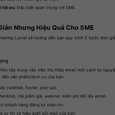
 tối ưu:
Đặc biệt quan trọng với SME.
 Giản Nhưng Hiệu Quả Cho SME
rketing Luviet sẽ hướng dẫn bạn quy trình 5 bước đơn gi
ượng
 Hãy tập trung vào việc thu thập email một cách tự nguy
m đến sản phẩm/dịch vụ của bạn.
hấy (sidebar, footer, pop-up).
ecklist, mã giảm giá, webinar miễn phí đổi lấy email.
h khách hàng đăng ký nhận tin.
 uy tín và hiệu suất gửi mail của bạn.