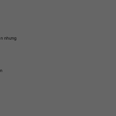
ản nhưng
ện