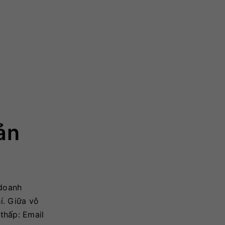
ản
 doanh
í. Giữa vô
thấp: Email