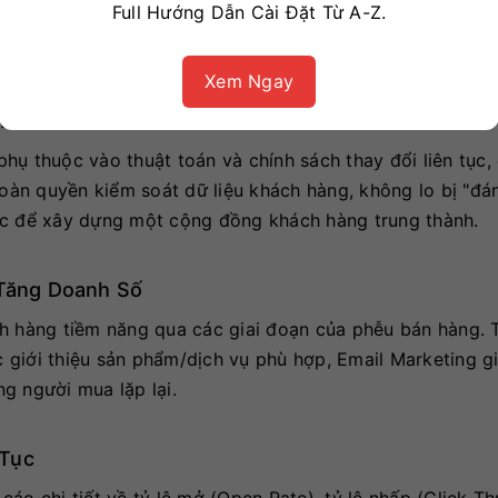
Full Hướng Dẫn Cài Đặt Từ A-Z.
và đánh giá cao, từ đó thúc đẩy hành vi mua hàng và lòn
Xem Ngay
n
hụ thuộc vào thuật toán và chính sách thay đổi liên tục,
toàn quyền kiểm soát dữ liệu khách hàng, không lo bị "đá
ắc để xây dựng một cộng đồng khách hàng trung thành.
 Tăng Doanh Số
ch hàng tiềm năng qua các giai đoạn của phễu bán hàng. 
ệc giới thiệu sản phẩm/dịch vụ phù hợp, Email Marketing g
g người mua lặp lại.
 Tục