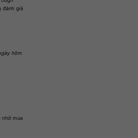
hrough
g đánh giá
ngày hôm
ắc nhở mua