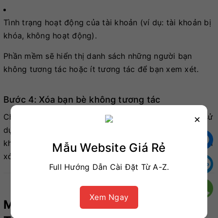
Tình trạng hoạt động của tài khoản (ví dụ: tài khoản bị
khóa, không hoạt động).
Phần mềm sẽ hiển thị danh sách những người bạn
không tương tác hoặc ít tương tác để bạn xem xét.
Bước 4: Xóa bạn bè không tương tác
Chọn những người bạn muốn xóa khỏi danh sách và sử
×
dụng chức năng xóa hàng loạt của phần mềm. Trước
khi xóa, hãy đảm bảo rằng bạn đã kiểm tra kỹ để tránh
Mẫu Website Giá Rẻ
xóa nhầm những khách hàng tiềm năng.
Full Hướng Dẫn Cài Đặt Từ A-Z.
Xem Ngay
Mẹo Tối Ưu Hóa Danh Sách Bạn Bè