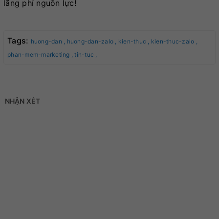
lãng phí nguồn lực!
Tags:
huong-dan ,
huong-dan-zalo ,
kien-thuc ,
kien-thuc-zalo ,
phan-mem-marketing ,
tin-tuc ,
NHẬN XÉT