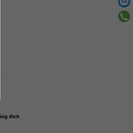
úng đích
.