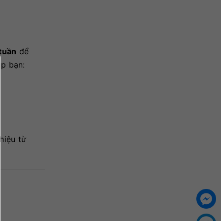
tuần
để
p bạn:
hiệu từ