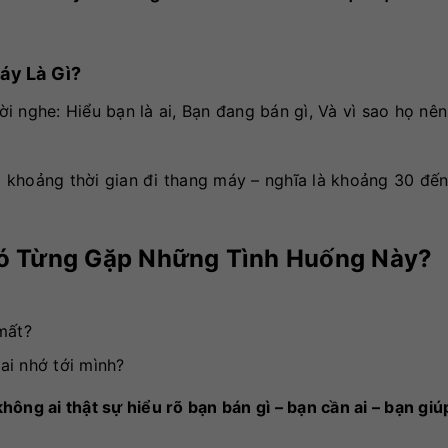
áy Là Gì?
ười nghe:
Hiểu bạn là ai,
Bạn đang bán gì,
Và vì sao họ nê
ng khoảng thời gian đi thang máy – nghĩa là khoảng 30 đến
Có Từng Gặp Những Tình Huống Này?
 mất?
ai nhớ tới mình?
không ai thật sự hiểu rõ bạn bán gì – bạn cần ai – bạn giú