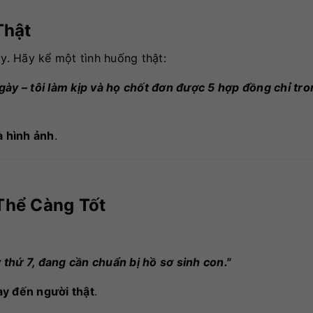
Thật
ậy. Hãy kể một tình huống thật:
gày – tôi làm kịp và họ chốt đơn được 5 hợp đồng chỉ tro
à hình ảnh
.
Thể Càng Tốt
 thứ 7, đang cần chuẩn bị hồ sơ sinh con."
ay đến người thật
.