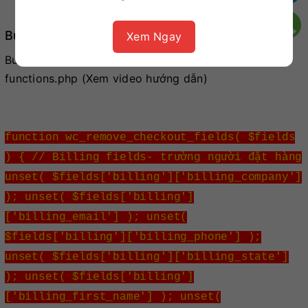
Bước 1. Xác định các trường cần ẩn đi.
Xem Ngay
Bước 2: Copy code bên dưới và dán vào file
functions.php (Xem video hướng dẫn)
function wc_remove_checkout_fields( $fields
) { // Billing fields- trường người đặt hàng
unset( $fields['billing']['billing_company']
); unset( $fields['billing']
['billing_email'] ); unset(
$fields['billing']['billing_phone'] );
unset( $fields['billing']['billing_state']
); unset( $fields['billing']
['billing_first_name'] ); unset(