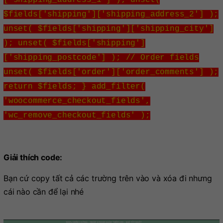
['shipping_address_1'] ); unset(
$fields['shipping']['shipping_address_2'] );
unset( $fields['shipping']['shipping_city']
); unset( $fields['shipping']
['shipping_postcode'] ); // Order fields
unset( $fields['order']['order_comments'] );
return $fields; } add_filter(
'woocommerce_checkout_fields',
'wc_remove_checkout_fields' );
Giải thích code:
Bạn cứ copy tất cả các trường trên vào và xóa đi nhưng
cái nào cần để lại nhé