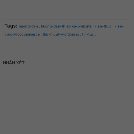
Tags:
huong-dan ,
huong-dan-thiet-ke-website ,
kien-thuc ,
kien-
thuc-woocommerce ,
thu-thuat-wordpress ,
tin-tuc ,
NHẬN XÉT