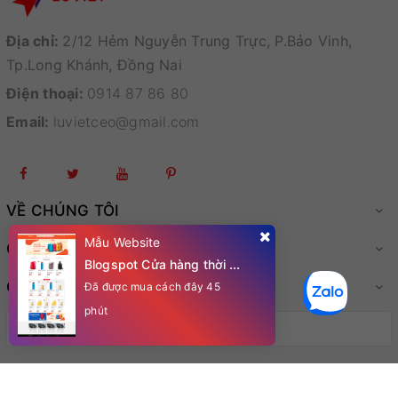
Địa chỉ:
2/12 Hẻm Nguyễn Trung Trực, P.Bảo Vinh,
Tp.Long Khánh, Đồng Nai
Điện thoại:
0914 87 86 80
Email:
luvietceo@gmail.com
VỀ CHÚNG TÔI
Mẫu Website
CHÍNH SÁCH
Blogspot Cửa hàng thời trang Túi Xách-Vali Du Lịch
QUÀ TẶNG MIỄN PHÍ
Đã được mua cách đây 45
phút