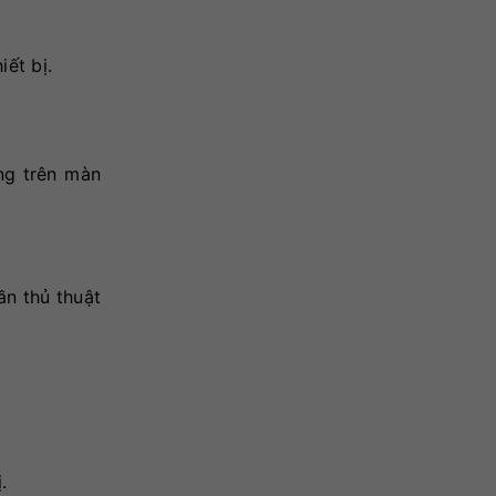
ết bị.
ng trên màn
ần thủ thuật
.