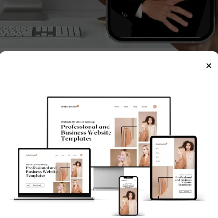
×
n một
thủ thuật
đặc biệt trên hệ điều hành Windows 11 và
khiển điện thoại Android ngay trên máy tính thông qu
 Màn Hình Android Lên Máy Tính?
p bạn dễ dàng truy cập và quản lý nội dung từ
điện th
u suất làm việc.
 sự cần phải chuyển đổi giữa các thiết bị, giúp tiết kiệm 