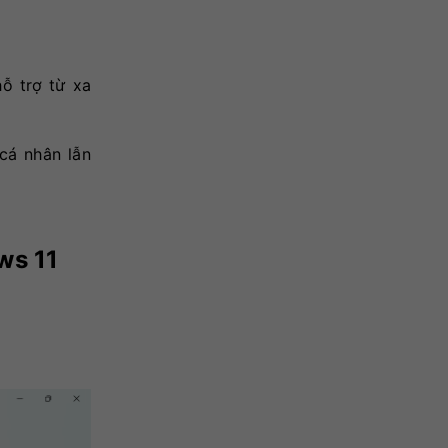
ỗ trợ từ xa
cá nhân lẫn
ws 11