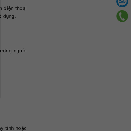
 điện thoại
ô dụng.
tượng người
áy tính hoặc