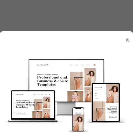
)
×
à có thể ảnh hưởng đến độ uy tín tài khoản của bạn.
á nhân, danh sách bạn bè nên là những người có khả nă
Bè Không Tương Tác 